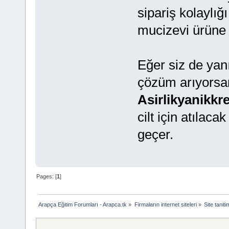
sipariş kolaylığ
mucizevi ürün
Eğer siz de yanık
çözüm arıyorsanı
Asirlikyanikk
cilt için atılac
geçer.
Pages: [
1
]
Arapça Eğitim Forumları - Arapca.tk
»
Firmaların internet siteleri
»
Site taniti