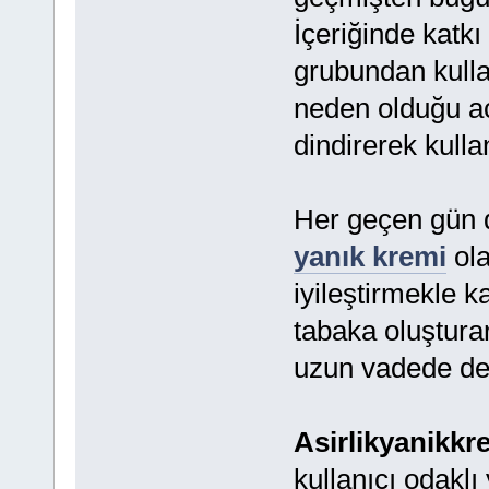
İçeriğinde katk
grubundan kullan
neden olduğu ac
dindirerek kulla
Her geçen gün d
yanık kremi
ola
iyileştirmekle 
tabaka oluşturar
uzun vadede de 
Asirlikyanikk
kullanıcı odaklı