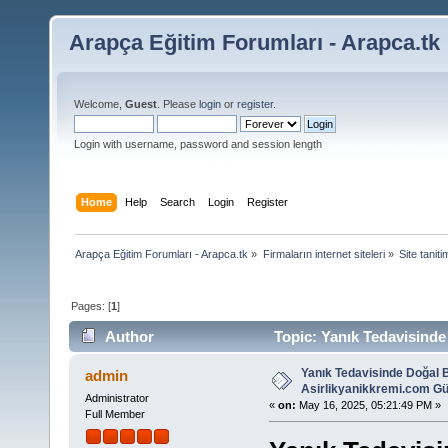
Arapça Eğitim Forumları - Arapca.tk
Welcome,
Guest
. Please
login
or
register
.
Login with username, password and session length
Home
Help
Search
Login
Register
Arapça Eğitim Forumları - Arapca.tk
»
Firmaların internet siteleri
»
Site taniti
Pages: [
1
]
Author
Topic: Yanık Tedavisind
884 times)
Yanık Tedavisinde Doğal 
admin
Asirlikyanikkremi.com G
Administrator
«
on:
May 16, 2025, 05:21:49 PM »
Full Member