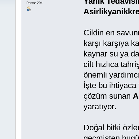
Yanık Tedavis
Posts: 204
Asirlikyanikk
Cildin en savun
karşı karşıya ka
kaynar su ya da
cilt hızlıca tahr
önemli yardımcı
İşte bu ihtiyac
çözüm sunan
A
yaratıyor.
Doğal bitki özle
geçmişten bugüne